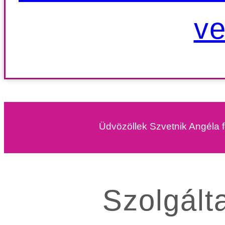
ve
Üdvözöllek Szvetnik Angéla f
Szolgált