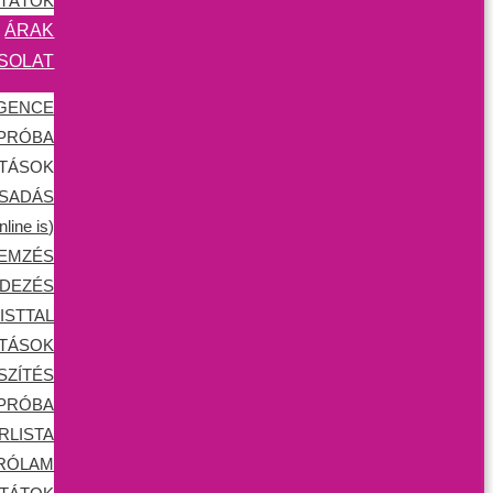
DTÁTOK
ÁRAK
SOLAT
IGENCE
 PRÓBA
ATÁSOK
CSADÁS
ine is)
LEMZÉS
DEZÉS
ISTTAL
ATÁSOK
SZÍTÉS
 PRÓBA
RLISTA
RÓLAM