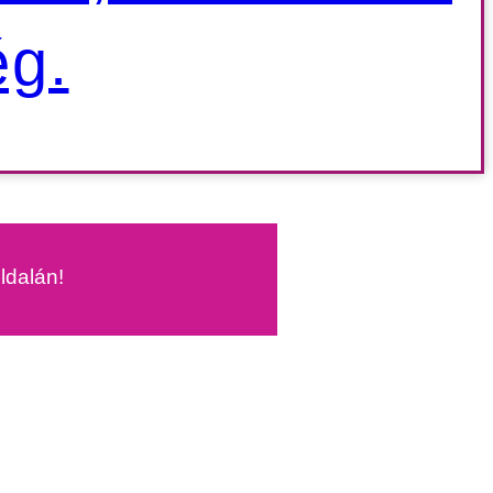
ég.
oldalán!