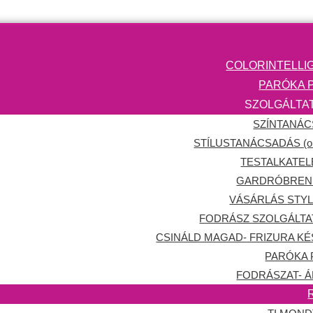
COLORINTELLI
PARÓKA 
SZOLGÁLTA
SZÍNTANÁ
STÍLUSTANÁCSADÁS (onl
TESTALKATE
GARDRÓBREN
VÁSÁRLÁS STYL
FODRÁSZ SZOLGÁLT
CSINÁLD MAGAD- FRIZURA KÉ
PARÓKA
FODRÁSZAT- Á