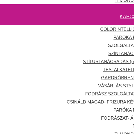
TI MON
KAPC
COLORINTELL
PARÓKA
SZOLGÁLT
SZÍNTANÁ
STÍLUSTANÁCSADÁS (onl
TESTALKATE
GARDRÓBREN
VÁSÁRLÁS STYL
FODRÁSZ SZOLGÁLT
CSINÁLD MAGAD- FRIZURA KÉ
PARÓKA
FODRÁSZAT- Á