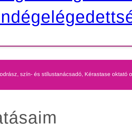
ndégelégedetts
odrász, szín- és stílustanácsadó, Kérastase oktató 
atásaim