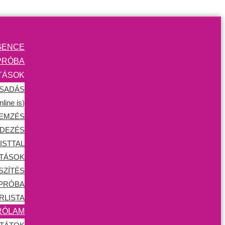
GENCE
PRÓBA
TÁSOK
CSADÁS
ine is)
LEMZÉS
DEZÉS
ISTTAL
ATÁSOK
SZÍTÉS
 PRÓBA
RLISTA
RÓLAM