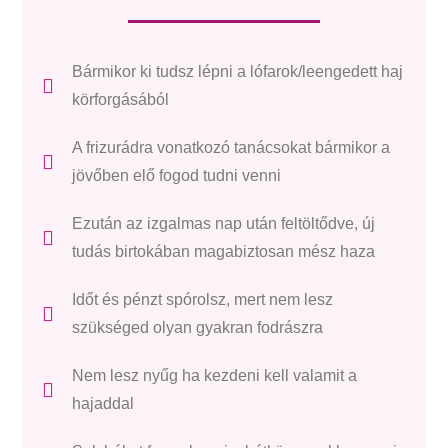
Bármikor ki tudsz lépni a lófarok/leengedett haj
körforgásából
A frizurádra vonatkozó tanácsokat bármikor a
jövőben elő fogod tudni venni
Ezután az izgalmas nap után feltöltődve, új
tudás birtokában magabiztosan mész haza
Időt és pénzt spórolsz, mert nem lesz
szükséged olyan gyakran fodrászra
Nem lesz nyűg ha kezdeni kell valamit a
hajaddal