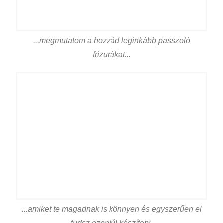
...megmutatom a hozzád leginkább passzoló
frizurákat...
...amiket te magadnak is könnyen és egyszerűen el
tudsz ezentúl készíteni.