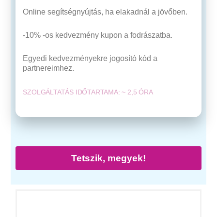
Online segítségnyújtás, ha elakadnál a jövőben.
-10% -os kedvezmény kupon a fodrászatba.
Egyedi kedvezményekre jogosító kód a
partnereimhez.
SZOLGÁLTATÁS IDŐTARTAMA: ~ 2,5 ÓRA
Tetszik, megyek!