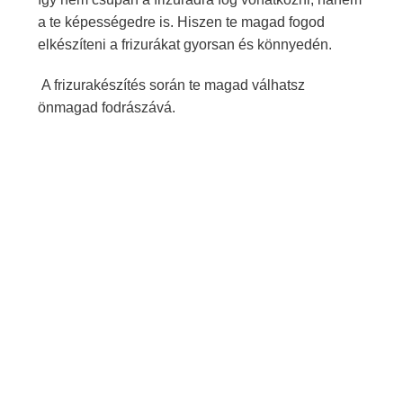
a te képességedre is. Hiszen te magad fogod
elkészíteni a frizurákat gyorsan és könnyedén.
A frizurakészítés során te magad válhatsz
önmagad fodrászává.