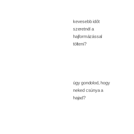
kevesebb időt
szeretnél a
hajformázással
tölteni?
úgy gondolod, hogy
neked csúnya a
hajad?