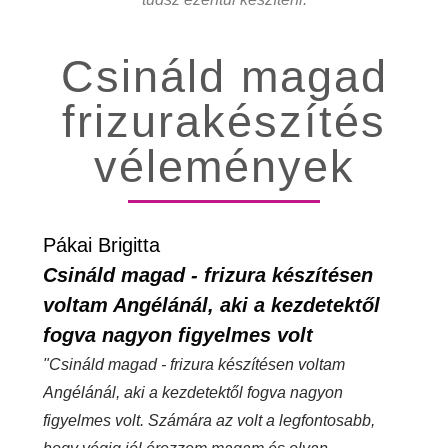
Csináld magad
frizurakészítés
vélemények
Pákai Brigitta
Stre
Csináld magad - frizura készítésen
Nagy
voltam Angélánál, aki a kezdetektől
tan
fogva nagyon figyelmes volt
"Nagy
élmén
"Csináld magad - frizura készítésen voltam
folya
Angélánál, aki a kezdetektől fogva nagyon
típus
figyelmes volt. Számára az volt a legfontosabb,
szemé