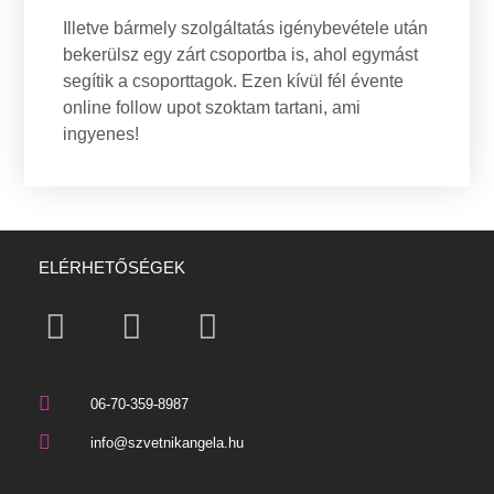
Illetve bármely szolgáltatás igénybevétele után
bekerülsz egy zárt csoportba is, ahol egymást
segítik a csoporttagok. Ezen kívül fél évente
online follow upot szoktam tartani, ami
ingyenes!
ELÉRHETŐSÉGEK
06-70-359-8987
info@szvetnikangela.hu