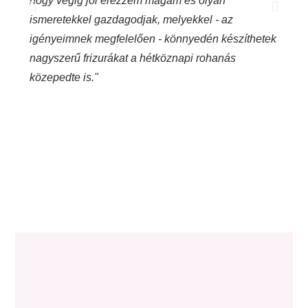
hogy végig jól érezzem magam és olyan
helytá
ismeretekkel gazdagodjak, melyekkel - az
nemcs
igényeimnek megfelelően - könnyedén készíthetek
Hossz
nagyszerű frizurákat a hétköznapi rohanás
stílu
közepedte is."
segít
álló 
Minde
vágyi