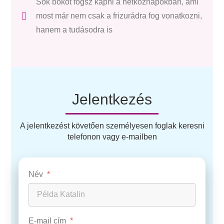
Sok bókot fogsz kapni a hétköznapokban, ami
most már nem csak a frizurádra fog vonatkozni,
hanem a tudásodra is
Jelentkezés​
A jelentkezést követően személyesen foglak keresni
telefonon vagy e-mailben
Név
E-mail cím