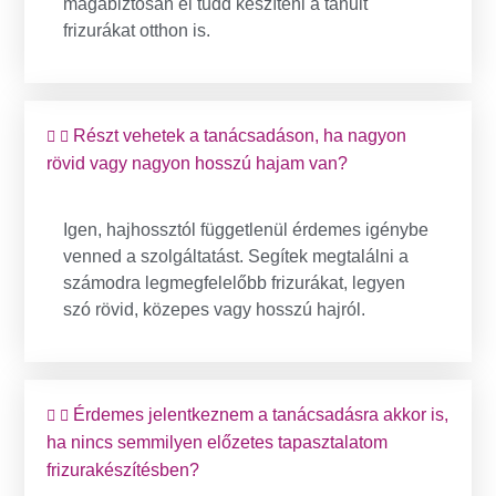
magabiztosan el tudd készíteni a tanult
frizurákat otthon is.
Részt vehetek a tanácsadáson, ha nagyon
rövid vagy nagyon hosszú hajam van?
Igen, hajhossztól függetlenül érdemes igénybe
venned a szolgáltatást. Segítek megtalálni a
számodra legmegfelelőbb frizurákat, legyen
szó rövid, közepes vagy hosszú hajról.
Érdemes jelentkeznem a tanácsadásra akkor is,
ha nincs semmilyen előzetes tapasztalatom
frizurakészítésben?