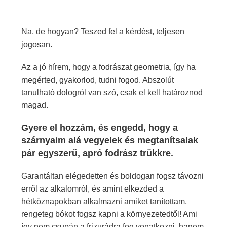
Na, de hogyan? Teszed fel a kérdést, teljesen
jogosan.
Az a jó hírem, hogy a fodrászat geometria, így ha
megérted, gyakorlod, tudni fogod. Abszolút
tanulható dologról van szó, csak el kell határoznod
magad.
Gyere el hozzám, és engedd, hogy a
szárnyaim alá vegyelek és megtanítsalak
pár egyszerű, apró fodrász trükkre.
Garantáltan elégedetten és boldogan fogsz távozni
erről az alkalomról, és amint elkezded a
hétköznapokban alkalmazni amiket tanítottam,
rengeteg bókot fogsz kapni a környezetedtől! Ami
így nem csupán a frizurádra fog vonatkozni, hanem