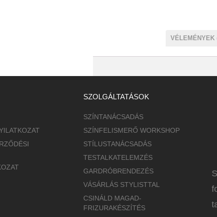
VÉLEMÉNYEK (
SZOLGÁLTATÁSOK
SZÍNTANÁCSADÁS
YILATKOZAT
SZÍNFELISMERŐ WORKSHOP
RZŐDÉSI
STÍLUSTANÁCSADÁS
TESTALKATELEMZÉS
KOZAT
GARDRÓBRENDEZÉS
S
VÁSÁRLÁS STYLISTTAL
f
CSINÁLD MAGAD-
t
FRIZURAKÉSZÍTÉS