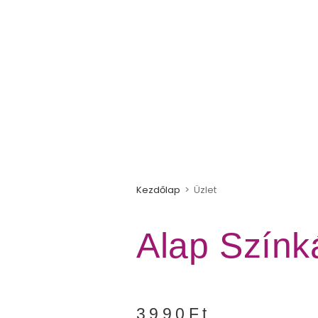
Kezdőlap
>
Üzlet
Alap Színk
3990
Ft