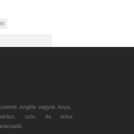
0)
zvetnik Angéla vagyok Anya,
odrász, szín- és stílus
anácsadó.