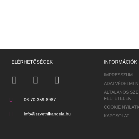
ELÉRHETŐSÉGEK
INFORMÁCIÓK
IMPRESSZUM
ADATVÉDELMI N
ÁLTALÁNOS SZE
FELTÉTELEK
06-70-359-8987
COOKIE NYILAT
info@szvetnikangela.hu
KAPCSOLAT