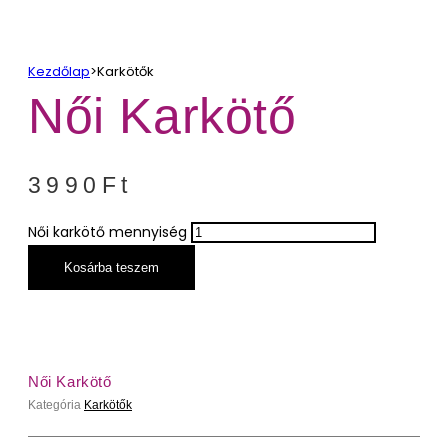
Kezdőlap
>
Karkötők
Női Karkötő
3990
Ft
Női karkötő mennyiség
Kosárba teszem
Női Karkötő
Kategória
Karkötők