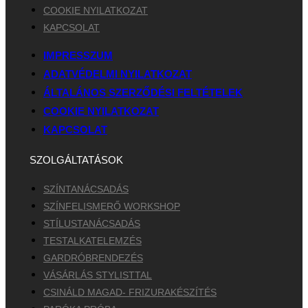
COOKIE NYILATKOZAT
KAPCSOLAT
IMPRESSZUM
ADATVÉDELMI NYILATKOZAT
ÁLTALÁNOS SZERZŐDÉSI FELTÉTELEK
COOKIE NYILATKOZAT
KAPCSOLAT
SZOLGÁLTATÁSOK
SZÍNTANÁCSADÁS
SZÍNFELISMERŐ WORKSHOP
STÍLUSTANÁCSADÁS
TESTALKATELEMZÉS
GARDRÓBRENDEZÉS
VÁSÁRLÁS STYLISTTAL
CSINÁLD MAGAD- FRIZURAKÉSZÍTÉS