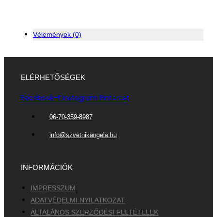
Vélemények (0)
ELÉRHETŐSÉGEK
Facebook-f
Instagram
Pinterest
06-70-359-8987
info@szvetnikangela.hu
INFORMÁCIÓK
IMPRESSZUM
ADATVÉDELMI NYILATKOZAT
ÁLTALÁNOS SZERZŐDÉSI FELTÉTELEK