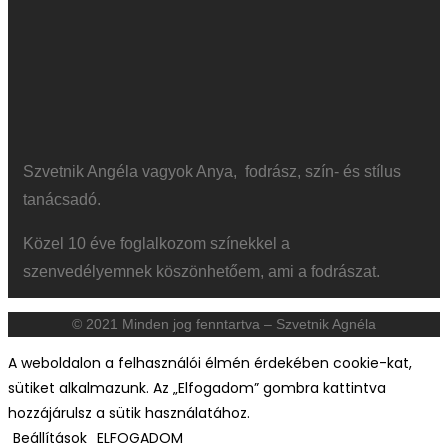
Szvetnik Angéla vagyok Anya, fodrász, szín- és stílus
tanácsadó.
Közel 10 éve foglalkozom színekkel a
szenvedélyemnek köszönhetőem, ami a fodrászat.
© 2021 Minden jog fenntartva – Szvetnik Agnéla
A weboldalon a felhasználói élmén érdekében cookie-kat,
sütiket alkalmazunk. Az „Elfogadom” gombra kattintva
hozzájárulsz a sütik használatához.
Beállítások
ELFOGADOM