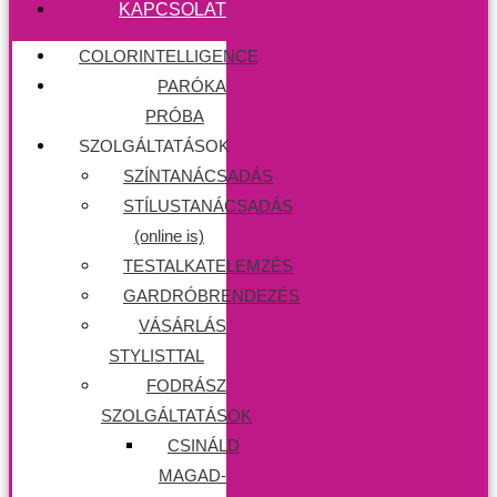
KAPCSOLAT
COLORINTELLIGENCE
PARÓKA
PRÓBA
SZOLGÁLTATÁSOK
SZÍNTANÁCSADÁS
STÍLUSTANÁCSADÁS
(online is)
TESTALKATELEMZÉS
GARDRÓBRENDEZÉS
VÁSÁRLÁS
STYLISTTAL
FODRÁSZ
SZOLGÁLTATÁSOK
CSINÁLD
MAGAD-