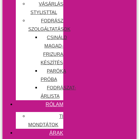
VÁSÁRLÁS
STYLISTTAL
FODRÁSZ
SZOLGÁLTATÁSOK
CSINÁLD
MAGAD-
FRIZURA
KÉSZÍTÉS
PARÓKA
PRÓBA
FODRÁSZAT-
ÁRLISTA
RÓLAM
TI
MONDTÁTOK
ÁRAK